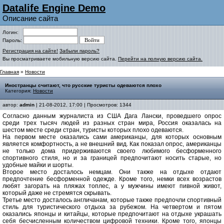
Datalife Engine Demo
Описание сайта
Логин:
Пароль:
Регистрация на сайте!
Забыли пароль?
Вы просматриваете мобильную версию сайта.
Перейти на полную версию сайта.
Главная
»
Новости
Иностранцы считают, что русские туристы одеваются плохо
Категория:
Новости
автор:
admin
| 21-08-2012, 17:00 | Просмотров: 1344
Согласно данным журналиста из США Дага Лански, проведшего опрос
среди трех тысяч людей из разных стран мира, Россия оказалась на
шестом месте среди стран, туристы которых плохо одеваются.
На первом месте оказались сами американцы, для которых основным
является комфортность, а не внешний вид. Как показал опрос, американцы
не только дома придерживаются своего любимого бесформенного
спортивного стиля, но и за границей предпочитают носить старые, но
удобные майки и шорты.
Второе место досталось немцам. Они также на отдыхе отдают
предпочтение бесформенной одежде. Кроме того, немки всех возрастов
любят загорать на пляжах топлес, а у мужчины имеют пивной живот,
который даже не стремятся скрывать.
Третье место досталось англичанам, которые также предпочли спортивный
стиль для туристического отдыха за рубежом. На четвертом и пятом
оказались японцы и китайцы, которые предпочитают на отдыхе украшать
себя бесчисленным количеством цифровой техники. Кроме того, японцы