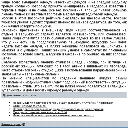
чаще всего выбирают одежду известных брендов и не следуют модному
тренду, согласно которому принято микшировать в гардеробе известные
торговые марки и не очень. Все без исключения, японцы питают большую
любовь только к известным торговым маркам производителей одежды.
Россия в этом позорном рейтинге оказалась на шестом месте. Русских
туристов узнают в других странах именно по манере одеваться, до того, как
они начнут говорить по-русски.
Основной претензией к внешнему виду наших соотечественников на
отдыхе в зарубежных странах является чрезмерность, или overdressed.
Наши люди стремятся сразу облачиться на отдыхе во все самое лучшее,
что у них есть. На продолжительную пешеходную экскурсию они могут
надеть высокие каблуки, на пляже женщины появляются на шпильках, в
макияже и с укладкой. Наших женщин узнают в самолетах по плюшевым
костюмам розового цвета, а мужчин в бассейне по обилию на них золотых
цепей.
Согласно экспертному мнению стилиста Влада Лисовца, при взгляде на
российских женщин, гуляющих по Пятой авеню в шпильках из леопарда,
часто становится очень стыдно. Даже в использовании парфюмерии они не
знают меры – запах очень сильный.
По мнению специалистов по созданию внешнего имиджа, самым
правильным и модным стилем будет подобранный в соответствии ситуации
правильный стиль. Это значит, что на пляже нужно появляться в сланцах и
купальниках, а дома носить удобную рабочую одежду.
Другие новости по теме:
Новые модели толстовок теперь будет выпускать «Алтайский трикотаж»
Стиль «business casual»
Новым двигателем рынка одежды становится интернет-торговля
Скандал в олимпийском комитете США
Ивановская область отправляет льняные ткани на экспорт
Комментарии (0)