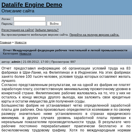
Datalife Engine Demo
Описание сайта
Логин:
Пароль:
Регистрация на сайте!
Забыли пароль?
Вы просматриваете мобильную версию сайта.
Перейти на полную версию сайта.
Главная
»
Новости
Отчет Международной федерации рабочих текстильной и легкой промышленности
Категория:
Новости
автор:
admin
| 21-08-2012, 17:00 | Просмотров: 997
Отчет предоставил информацию об организации условий труда на 83
фабриках в Шри-Ланке, на Филиппинах и в Индонезии. На этих фабриках
занято более 100 тысяч человек, условия труда которых оставляют желать
лучшего.
Согласно представленным результатам, ни на одной из фабрик не платят
заработную плату, соответственную минимальному прожиточному уровню в
конкретной стране. Филиппинские рабочие жаловались на то, что у них не
осталось к концу месяца другого выхода, как заложить свои кредитные
карты и остатки имущества для получения ссуды.
Большинство фабрик не устанавливает четко определенной заработной
платы для рабочих. Она произвольно определяется хозяевами и по своему
размеру значительно ниже установленного в странах юридического
минимума. в других случаях уровень заработной платы привязан к
нереальным показателям производительности труда. В результате чего
рабочие постоянно перерабатывают практически бесплатно и по
бесчеловечному трудовому графику. Хотя по международным нормам