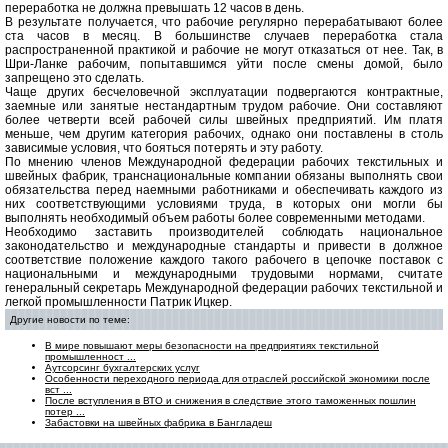
переработка не должна превышать 12 часов в день.
В результате получается, что рабочие регулярно перерабатывают более
ста часов в месяц. В большинстве случаев переработка стала
распространенной практикой и рабочие не могут отказаться от нее. Так, в
Шри-Ланке рабочим, попытавшимся уйти после смены домой, было
запрещено это сделать.
Чаще других бесчеловечной эксплуатации подвергаются контрактные,
заемные или занятые нестандартным трудом рабочие. Они составляют
более четверти всей рабочей силы швейных предприятий. Им платя
меньше, чем другим категория рабочих, однако они поставлены в столь
зависимые условия, что бояться потерять и эту работу.
По мнению членов Международной федерации рабочих текстильных и
швейных фабрик, транснациональные компании обязаны выполнять свои
обязательства перед наемными работниками и обеспечивать каждого из
них соответствующими условиями труда, в которых они могли бы
выполнять необходимый объем работы более современными методами.
Необходимо заставить производителей соблюдать национальное
законодательство и международные стандарты и привести в должное
соответствие положение каждого такого рабочего в цепочке поставок с
национальными и международными трудовыми нормами, считате
генеральный секретарь Международной федерации рабочих текстильной и
легкой промышленности Патрик Ицкер.
Другие новости по теме:
В мире повышают меры безопасности на предприятиях текстильной
промышленност ...
Аутсорсинг бухгалтерских услуг
Особенности переходного периода для отраслей российской экономики после
вст ...
После вступления в ВТО и снижения в следствие этого таможенных пошлин
потер ...
Забастовки на швейных фабрика в Бангладеш