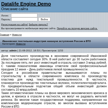
Datalife Engine Demo
Описание сайта
Логин:
Пароль:
Регистрация на сайте!
Забыли пароль?
Вы просматриваете мобильную версию сайта.
Перейти на полную версию сайта.
Главная
»
Новости
Ивановская текстильная индустрия накануне вступления России в ВТО
Категория:
Новости
автор:
admin
| 21-08-2012, 16:53 | Просмотров: 1153
Доля текстильного производства в экономике современной Ивановской
области составляет сегодня 30%. В ней работает до 30 тысяч работников.
За последние пять лет рост инвестиций в отрасль составил 3 млрд рублей.
С такими показателями ивановцы отметили свой профессиональный
праздник 12 июня – День работников легкой промышленности.
Сегодня в российском правительстве вынашиваются планы по
строительству в области современного комплекса по производству
пластика для нужд текстильной промышленности. В частности,
планируется производство текстильных волокон, полиэтилентерафталата.
По предварительным подсчетам общий объем инвестиций должен
составить 10 млрд рублей.
Такие оптимистические планы на фоне мирового экономического кризиса в
целом, и кризиса в отрасли в частности, не могут не радовать жителей
региона. Во многом такая государственная поддержка, направленная на
комплексную модернизацию отрасли, во многом вызвана вступлением
России в ВТО.