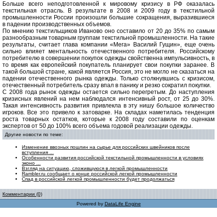
Больше всего неподготовленной к мировому кризису в РФ оказалась
текстильная отрасль. В результате в 2008 и 2009 году в текстильной
промышленности России произошли большие сокращения, выразившиеся
в падении производственных объемов.
По мнению текстильщиков Иваново оно составило от 20 до 35% по самым
разнообразным товарным группам текстильной промышленности. На такие
результаты, считает глава компании «Мега» Василий Гущин», еще очень
сильно влияет ментальность отечественного потребителя. Российскому
потребителю в совершении покупок одежды свойственна импульсивность, в
то время как европейский покупатель планирует свои покупки заранее. В
такой большой стране, какой является Россия, это не могло не сказаться на
падении отечественного рынка одежды. Только столкнувшись с кризисом,
отечественный потребитель сразу впал в панику и резко сократил покупки.
С 2008 года рынок одежды остается сильно перегретым. До наступления
кризисных явлений на нем наблюдался интенсивный рост, от 25 до 30%.
Такая интенсивность развития привлекла в эту нишу большое количество
игроков. Все это привело к затоварке. На складах наметилась тенденция
роста товарных остатков, которые к 2008 году составили по оценкам
экспертов от 50 до 100% всего объема годовой реализации одежды.
Другие новости по теме:
Изменение ввозных пошлин на сырье для российских швейников после
вступления ...
Особенности развития российской текстильной промышленности в условиях
эконо ...
Взгляд на ситуацию, сложившуюся в легкой промышленности
Rambler.ru сообщает о конце российской легкой промышленности
Спад в российской легкой промышленности будет продолжаться
Комментарии (0)
Powered by
DataLife Engine