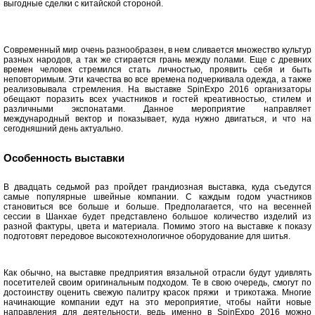
выгодные сделки с китайской стороной.
Современный мир очень разнообразен, в нем сливается множество культур
разных народов, а так же стирается грань между полами. Еще с древних
времен человек стремился стать личностью, проявить себя и быть
неповторимым. Эти качества во все времена подчеркивала одежда, а также
реализовывала стремления. На выставке SpinExpo 2016 организаторы
обещают поразить всех участников и гостей креативностью, стилем и
различными экспонатами. Данное мероприятие направляет
международный вектор и показывает, куда нужно двигаться, и что на
сегодняшний день актуально.
Особенность выставки
В двадцать седьмой раз пройдет грандиозная выставка, куда съедутся
самые популярные швейные компании. С каждым годом участников
становиться все больше и больше. Предполагается, что на весенней
сессии в Шанхае будет представлено большое количество изделий из
разной фактуры, цвета и материала. Помимо этого на выставке к показу
подготовят передовое высокотехнологичное оборудование для шитья.
Как обычно, на выставке предприятия вязальной отрасли будут удивлять
посетителей своим оригинальным подходом. Те в свою очередь, смогут по
достоинству оценить свежую палитру красок пряжи и трикотажа. Многие
начинающие компании едут на это мероприятие, чтобы найти новые
направления для деятельности, ведь именно в SpinExpo 2016 можно