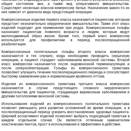
общее состояние вен, а также вид оперативного вмешательства.
Существует несколько классов компрессии белья. Назначение какого-то из
них зависит от диагноза вида предстоящей операции.
Компрессионные изделия первого класса назначаются пациентам, которым
предстоит незначительно хирургическое вмешательство. Также этот класс
изделий подходит для применения при родах. Компрессионные гольфы
назначают пациентам пожилого возраста и людям, которые ведут
малоподвижный образ жизни. Кроме того, первый класс компрессии
используется для профилактики в период послеоперационной
реабилитации.
Компрессионные госпитальные гольфы второго класса компрессии
назначаются в тех случаях, когда необходимо проводить серьезную
операцию, а пациент страдает заболеванием венозной системы. Второй
класс компрессии назначается после эндовенозной термокоагуляции и
после склерооблитерации. Гольфы из компрессионного трикотажа
позволяют улучшить течение послеоперационного периода и способствуют
быстрому заживлению ран и нормализации кровяного оттока.
Изделия из компрессионного трикотажа третьего класса компрессии
назначаются в случае предстоящего сложного хирургического
вмешательства для пациентов, страдающих варикозным заболеванием и
другими патологиями венозной системы.
Использование изделий из компрессионного госпитального трикотажа
позволит уменьшить риск развития осложнений во время операции, а в
послеоперационный период ускорить восстановление здоровья пациента.
Широкий ассортимент изделий позволяет выбрать подходящий трикотаж в
каждом отдельном случае. Он является отличным заменителем
эластических бинтов, прост в использовании и эффективен в действии.