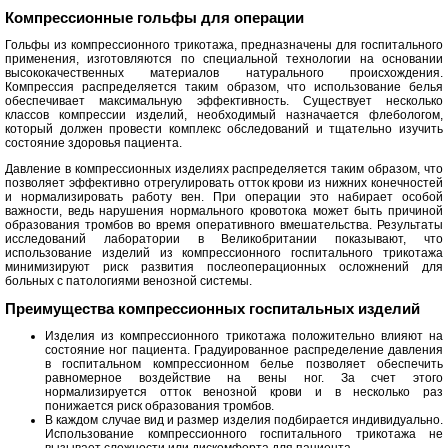
Компрессионные гольфы для операции
Гольфы из компрессионного трикотажа, предназначены для госпитального
применения, изготовляются по специальной технологии на основании
высококачественных материалов натурального происхождения.
Компрессия распределяется таким образом, что использование белья
обеспечивает максимальную эффективность. Существует несколько
классов компрессии изделий, необходимый назначается флебологом,
который должен провести комплекс обследований и тщательно изучить
состояние здоровья пациента.
Давление в компрессионных изделиях распределяется таким образом, что
позволяет эффективно отрегулировать отток крови из нижних конечностей
и нормализировать работу вен. При операции это набирает особой
важности, ведь нарушения нормального кровотока может быть причиной
образования тромбов во время оперативного вмешательства. Результаты
исследований лаборатории в Великобритании показывают, что
использование изделий из компрессионного госпитального трикотажа
минимизируют риск развития послеоперационных осложнений для
больных с патологиями венозной системы.
Преимущества компрессионных госпитальных изделий
Изделия из компрессионного трикотажа положительно влияют на
состояние ног пациента. Градуированное распределение давления
в госпитальном компрессионном белье позволяет обеспечить
равномерное воздействие на вены ног. За счет этого
нормализируется отток венозной крови и в несколько раз
понижается риск образования тромбов.
В каждом случае вид и размер изделия подбирается индивидуально.
Использование компрессионного госпитального трикотажа не