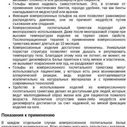
вызывает сложности или дискомфорта для пациента.
Гольфы можно надевать самостоятельно. Это, в отличие от
применения эластических бинтов, гораздо удобнее, так как бинты
накладываются медсестрой или врачом.
Фиксация компрессионных гольфов на ноге позволяет равномерно
распределить давление, они не причинят неудобств путем
съезжания или спадания.
Компрессионный госпитальный трикотаж подходит для
многоразового использования. Даже после многоразовой стирки при
высоких температурах изделия не теряют своих свойств.
Послеоперационная терапия с применением компрессионного
трикотажа может длиться до 10 месяцев.
Компрессионные изделия достаточно гигиеничны. Уникальная
пористая структура позволяет ногам дышать и регулировать
температуру тела. Благодаря этому нога не потеет, не мокнет, не
ощущает дискомфорта. Белье приятное к телу, мягкое и эластичное,
не вызывает покраснения или зуд, не раздражает кожу.
Гольфы из компрессионного госпитального трикотажа могут
использоваться пациентами, у которых есть риск возникновения
аллергической реакции, ведь изделия изготавливаются
исключительно на натуральных материалах и с применением
современных технологий.
Удобство в использовании изделий из компрессионного
госпитального трикотажа делает их доступными для людей, которые
ведут малоподвижный образ жизни или для пациентов пожилого
возраста. Абсолютное отсутствие каких-либо неудобств или
дискомфорта достигается за счет надежной, но мягкой фиксации
изделия на ноге.
Показания к применению
В каждом отдельном случае компрессионное госпитальное белье
назначается индивидуально. Врач должен учитывать результаты анализов,