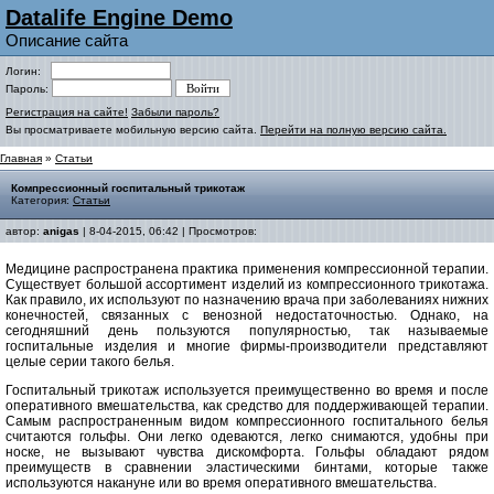
Datalife Engine Demo
Описание сайта
Логин:
Пароль:
Регистрация на сайте!
Забыли пароль?
Вы просматриваете мобильную версию сайта.
Перейти на полную версию сайта.
Главная
»
Статьи
Компрессионный госпитальный трикотаж
Категория:
Статьи
автор:
anigas
| 8-04-2015, 06:42 | Просмотров:
Медицине распространена практика применения компрессионной терапии.
Существует большой ассортимент изделий из компрессионного трикотажа.
Как правило, их используют по назначению врача при заболеваниях нижних
конечностей, связанных с венозной недостаточностью. Однако, на
сегодняшний день пользуются популярностью, так называемые
госпитальные изделия и многие фирмы-производители представляют
целые серии такого белья.
Госпитальный трикотаж используется преимущественно во время и после
оперативного вмешательства, как средство для поддерживающей терапии.
Самым распространенным видом компрессионного госпитального белья
считаются гольфы. Они легко одеваются, легко снимаются, удобны при
носке, не вызывают чувства дискомфорта. Гольфы обладают рядом
преимуществ в сравнении эластическими бинтами, которые также
используются накануне или во время оперативного вмешательства.