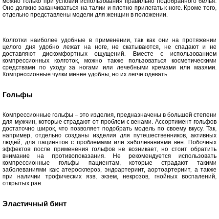
можно только при условии использования правильно подобранного белья.
Оно должно заканчиваться на талии и плотно прилегать к ноге. Кроме того,
отдельно представлены модели для женщин в положении.
Колготки наиболее удобные в применении, так как они на протяжении
целого дня удобно лежат на ноге, не скатываются, не спадают и не
доставляют дискомфортных ощущений. Вместе с использованием
компрессионных колготок, можно также пользоваться косметическими
средствами по уходу за ногами или лечебными кремами или мазями.
Компрессионные чулки менее удобны, но их легче одевать.
Гольфы
Компрессионные гольфы – это изделия, предназначены в большей степени
для мужчин, которые страдают от проблем с венами. Ассортимент гольфов
достаточно широк, что позволяет подобрать модель по своему вкусу. Так,
например, отдельно созданы изделия для путешественников, активных
людей, для пациентов с проблемами или заболеваниями вен. Побочных
эффектов после применения гольфов не возникает, но стоит обратить
внимание на противопоказания. Не рекомендуется использовать
компрессионные гольфы пациентам, которые страдают такими
заболеваниями как: атеросклероз, эндоартериит, аортоартериит, а также
при наличии трофических язв, экзем, некрозов, гнойных воспалений,
открытых ран.
Эластичный бинт