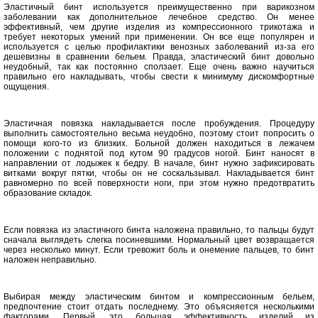
Эластичный бинт используется преимущественно при варикозном
заболевании как дополнительное лечебное средство. Он менее
эффективный, чем другие изделия из компрессионного трикотажа и
требует некоторых умений при применении. Он все еще популярен и
используется с целью профилактики венозных заболеваний из-за его
дешевизны в сравнении бельем. Правда, эластический бинт довольно
неудобный, так как постоянно сползает. Еще очень важно научиться
правильно его накладывать, чтобы свести к минимуму дискомфортные
ощущения.
Эластичная повязка накладывается после пробуждения. Процедуру
выполнить самостоятельно весьма неудобно, поэтому стоит попросить о
помощи кого-то из близких. Больной должен находиться в лежачем
положении с поднятой под кутом 90 градусов ногой. Бинт наносят в
направлении от лодыжек к бедру. В начале, бинт нужно зафиксировать
витками вокруг пятки, чтобы он не соскальзывал. Накладывается бинт
равномерно по всей поверхности ноги, при этом нужно предотвратить
образование складок.
Если повязка из эластичного бинта наложена правильно, то пальцы будут
сначала выглядеть слегка посиневшими. Нормальный цвет возвращается
через несколько минут. Если тревожит боль и онемение пальцев, то бинт
наложен неправильно.
Выбирая между эластическим бинтом и компрессионным бельем,
предпочтение стоит отдать последнему. Это объясняется несколькими
факторами. Первый, это большая эффективность изделий из