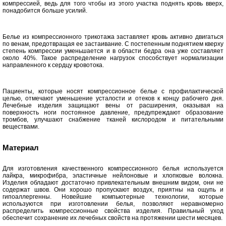
компрессией, ведь для того чтобы из этого участка поднять кровь вверх,
понадобится больше усилий.
Белье из компрессионного трикотажа заставляет кровь активно двигаться
по венам, предотвращая ее застаивание. С постепенным поднятием кверху
степень компрессии уменьшается и в области бедра она уже составляет
около 40%. Такое распределение нагрузок способствует нормализации
направленного к сердцу кровотока.
Пациенты, которые носят компрессионное белье с профилактической
целью, отмечают уменьшение усталости и отеков к концу рабочего дня.
Лечебные изделия защищают вены от расширения, оказывая на
поверхность ноги постоянное давление, предупреждают образование
тромбов, улучшают снабжение тканей кислородом и питательными
веществами.
Материал
Для изготовления качественного компрессионного белья используется
лайкра, микрофибра, эластичные нейлоновые и хлопковые волокна.
Изделия обладают достаточно привлекательным внешним видом, они не
содержат швов. Они хорошо пропускают воздух, приятны на ощупь и
гипоаллергенны. Новейшие компьютерные технологии, которые
используются при изготовлении белья, позволяют неравномерно
распределить компрессионные свойства изделия. Правильный уход
обеспечит сохранение их лечебных свойств на протяжении шести месяцев.