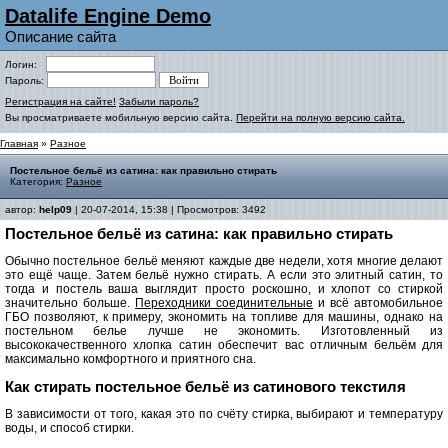
Datalife Engine Demo
Описание сайта
Логин:
Пароль:
Регистрация на сайте!
Забыли пароль?
Вы просматриваете мобильную версию сайта.
Перейти на полную версию сайта.
Главная
»
Разное
Постельное бельё из сатина: как правильно стирать
Категория:
Разное
автор:
help09
| 20-07-2014, 15:38 | Просмотров: 3492
Постельное бельё из сатина: как правильно стирать
Обычно постельное бельё меняют каждые две недели, хотя многие делают
это ещё чаще. Затем бельё нужно стирать. А если это элитный сатин, то
тогда и постель ваша выглядит просто роскошно, и хлопот со стиркой
значительно больше.
Переходники соединительные
и всё автомобильное
ГБО позволяют, к примеру, экономить на топливе для машины, однако на
постельном белье лучше не экономить. Изготовленный из
высококачественного хлопка сатин обеспечит вас отличным бельём для
максимально комфортного и приятного сна.
Как стирать постельное бельё из сатинового текстиля
В зависимости от того, какая это по счёту стирка, выбирают и температуру
воды, и способ стирки.