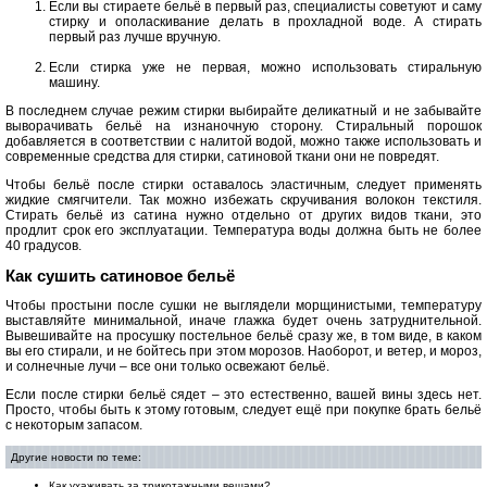
Если вы стираете бельё в первый раз, специалисты советуют и саму
стирку и ополаскивание делать в прохладной воде. А стирать
первый раз лучше вручную.
Если стирка уже не первая, можно использовать стиральную
машину.
В последнем случае режим стирки выбирайте деликатный и не забывайте
выворачивать бельё на изнаночную сторону. Стиральный порошок
добавляется в соответствии с налитой водой, можно также использовать и
современные средства для стирки, сатиновой ткани они не повредят.
Чтобы бельё после стирки оставалось эластичным, следует применять
жидкие смягчители. Так можно избежать скручивания волокон текстиля.
Стирать бельё из сатина нужно отдельно от других видов ткани, это
продлит срок его эксплуатации. Температура воды должна быть не более
40 градусов.
Как сушить сатиновое бельё
Чтобы простыни после сушки не выглядели морщинистыми, температуру
выставляйте минимальной, иначе глажка будет очень затруднительной.
Вывешивайте на просушку постельное бельё сразу же, в том виде, в каком
вы его стирали, и не бойтесь при этом морозов. Наоборот, и ветер, и мороз,
и солнечные лучи – все они только освежают бельё.
Если после стирки бельё сядет – это естественно, вашей вины здесь нет.
Просто, чтобы быть к этому готовым, следует ещё при покупке брать бельё
с некоторым запасом.
Другие новости по теме:
Как ухаживать за трикотажными вещами?