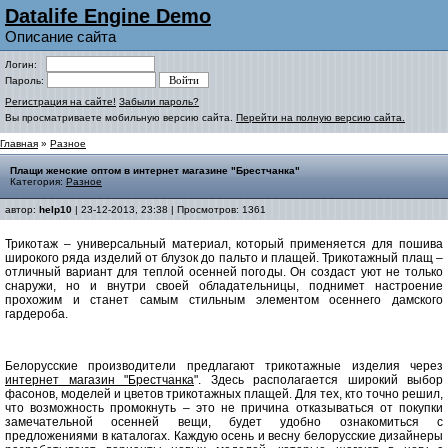
Datalife Engine Demo
Описание сайта
Логин:
Пароль:
Регистрация на сайте!
Забыли пароль?
Вы просматриваете мобильную версию сайта.
Перейти на полную версию сайта.
Главная
»
Разное
Плащи женские оптом в интернет магазине "Брестчанка"
Категория:
Разное
автор:
help10
| 23-12-2013, 23:38 | Просмотров: 1361
Трикотаж – универсальный материал, который применяется для пошива
широкого ряда изделий от блузок до пальто и плащей. Трикотажный плащ –
отличный вариант для теплой осенней погоды. Он создаст уют не только
снаружи, но и внутри своей обладательницы, поднимет настроение
прохожим и станет самым стильным элементом осеннего дамского
гардероба.
Белорусские производители предлагают трикотажные изделия через
интернет магазин "Брестчанка
". Здесь располагается широкий выбор
фасонов, моделей и цветов трикотажных плащей. Для тех, кто точно решил,
что возможность промокнуть – это не причина отказываться от покупки
замечательной осенней вещи, будет удобно ознакомиться с
предложениями в каталогах. Каждую осень и весну белорусские дизайнеры