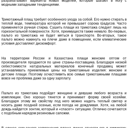
разрабатывают варианты новых моделей, которые шагают в ногу с
модными западными тенденциями.
Трикотажный плащ требует особенного ухода за собой. Его нужно стирать в
теплой воде, температура которой не превышает сорока градусов. Часто
применяется ручная стирка. Сушить плащи из трикотажа следует лишь на
горизонтальной поверхности. Хотя, преимуществ также немало. Во-первых,
пальто из трикотажа не будет мяться в транспорте. Во-вторых, такое
пальто можно накинуть на плечи даже в помещении, если климатические
условия доставляют дискомфорт.
На территории России и Казахстана плащи женские оптом от
производителя продаются по цене страны-поставщика. Благодаря низкой
себестоимости натуральных материалов конечный продавец может
устанавливать приемлемые цены на трикотажные изделия: женские и
детские плащи. Поэтому осчастливить всю семью трикотажными плащами
вовсе не проблема даже за одну зарплату.
Пальто из трикотажа подойдет женщине и девушке любого возраста и
комплекции. Оно хорошо тянется и принимает форму своей хозяйки.
Благодаря этому же свойству под него можно надеть теплый свитер и
носить даже поздней осенью, если погода не дождливая. Хотя, на любой
дождь найдется зонтик, который и «спасет» ситуацию. Отлично сочетаются
с подобным нарядом резиновые сапожки.