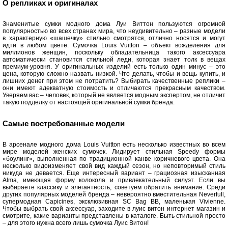
О репликах и оригиналах
Знаменитые сумки модного дома Луи Виттон пользуются огромной
популярностью во всех странах мира, что неудивительно – разные модели
в характерную «шашечку» стильно смотрятся, отлично носятся и могут
идти в любом цвете. Сумочка Louis Vuitton – объект вожделения для
миллионов женщин, поскольку обладательница такого аксессуара
автоматически становится стильной леди, которая знает толк в вещах
премиум-уровня. У оригинальных изделий есть только один минус – это
цена, которую сложно назвать низкой. Что делать, чтобы и вещь купить, и
лишних денег при этом не потратить? Выбирать качественные реплики –
они имеют адекватную стоимость и отличаются прекрасным качеством.
Уверяем вас – человек, который не является модным экспертом, не отличит
такую подделку от настоящей оригинальной сумки бренда.
Самые востребованные модели
В арсенале модного дома Louis Vuitton есть несколько известных во всем
мире моделей женских сумочек. Лидирует стильная Speedy формы
«боулинг», выполненная по традиционной канве коричневого цвета. Она
несколько видоизменяет свой вид каждый сезон, но неповторимый стиль
никуда не девается. Еще интересный вариант – грациозная изысканная
Alma, имеющая форму колокола и привлекательный силуэт. Если вы
выбираете классику и элегантность, советуем обратить внимание. Среди
других популярных моделей бренда – невероятно вместительная Neverfull,
супермодная Capicines, эксклюзивная SC Bag BB, маленькая Vivienne.
Чтобы выбрать свой аксессуар, заходите в луис витон интернет магазин и
смотрите, какие варианты представлены в каталоге. Быть стильной просто
– для этого нужна всего лишь сумочка Луис Витон!