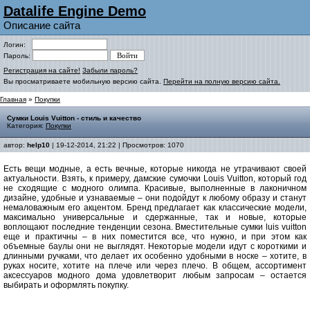
Datalife Engine Demo
Описание сайта
Логин:
Пароль:
Регистрация на сайте!
Забыли пароль?
Вы просматриваете мобильную версию сайта.
Перейти на полную версию сайта.
Главная
»
Покупки
Сумки Louis Vuitton - стиль и качество
Категория:
Покупки
автор:
help10
| 19-12-2014, 21:22 | Просмотров: 1070
Есть вещи модные, а есть вечные, которые никогда не утрачивают своей
актуальности. Взять, к примеру, дамские сумочки Louis Vuitton, который год
не сходящие с модного олимпа. Красивые, выполненные в лаконичном
дизайне, удобные и узнаваемые – они подойдут к любому образу и станут
немаловажным его акцентом. Бренд предлагает как классические модели,
максимально универсальные и сдержанные, так и новые, которые
воплощают последние тенденции сезона. Вместительные сумки luis vuitton
еще и практичны – в них поместится все, что нужно, и при этом как
объемные баулы они не выглядят. Некоторые модели идут с короткими и
длинными ручками, что делает их особенно удобными в носке – хотите, в
руках носите, хотите на плече или через плечо. В общем, ассортимент
аксессуаров модного дома удовлетворит любым запросам – остается
выбирать и оформлять покупку.