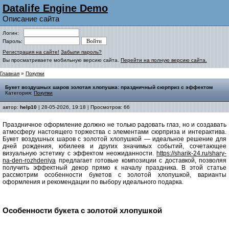
Datalife Engine Demo
Описание сайта
Логин:
Пароль:
Регистрация на сайте!
Забыли пароль?
Вы просматриваете мобильную версию сайта.
Перейти на полную версию сайта.
Главная
»
Покупки
Букет воздушных шаров золотая хлопушка: праздничный сюрприз с эффектом
Категория:
Покупки
автор:
help10
| 28-05-2026, 19:18 | Просмотров: 66
Праздничное оформление должно не только радовать глаз, но и создавать
атмосферу настоящего торжества с элементами сюрприза и интерактива.
Букет воздушных шаров с золотой хлопушкой — идеальное решение для
дней рождения, юбилеев и других значимых событий, сочетающее
визуальную эстетику с эффектом неожиданности.
https://sharik-24.ru/shary-
na-den-rozhdeniya
предлагает готовые композиции с доставкой, позволяя
получить эффектный декор прямо к началу праздника. В этой статье
рассмотрим особенности букетов с золотой хлопушкой, варианты
оформления и рекомендации по выбору идеального подарка.
Особенности букета с золотой хлопушкой