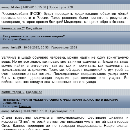
автор:
Moder
| 1-02-2015, 15:30 | Просмотров: 770
Россельхозбанк (РСХБ) будет проводить кредитование объектов лёгкой
промышленности в России. Такое решение было принято, в результате
совещания, которое провел Дмитрий Медведев в конце октября в Иванове.
Комментарии (0)
Подробнее
Как ухаживать за трикотажными вещами?
Категория:
Советы
автор:
help15
| 30-01-2015, 20:53 | Просмотров: 2398
Заглянув в шкаф обычного человека, можно найти не одну трикотажную
вещь. Но не все знают, как правильно за ними ухаживать. Пледы на заказ
можно найти в интернете, так же как и прочитать, как ухаживать за
трикотажными изделиями. Трикотаж обладает подвижной структурой за
счет переплетенных петель. Последствиями неправильного ухода могут
быть катушки, деформация изделия, растягивание или усадка. Во
избежание этого следует знать основные правила ухода.
Комментарии (0)
Подробнее
Подведены итоги III МЕЖДУНАРОДНОГО ФЕСТИВАЛЯ ИСКУССТВА И ДИЗАЙНА
«Этно-2014»
Категория:
Новости
автор:
Moder
| 30-01-2015, 15:11 | Просмотров: 707
Стали известны результаты международного фестиваля дизайна и
искусства "Этно", который в этом году проходил уже в третий раз в городе
Омск. Данное мероприятие по традиции поддерживала Национальная
академия модной индустрии.