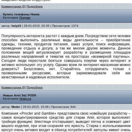
Комментарии (0)
Подробнее
Купить телефоны Нокиа
Категория:
Покупки
автор:
help15
| 29-01-2015, 02:35 | Просмотров: 1374
Популярность интернета растет с каждым днем. Посредством сети человек
способен выполнить различные виды деятельности – приобретение
одежды, техники, продуктов питания, заказ услуги, поиск информации,
проведение отдыха и досуга, а так же многие другие моменты. Данное
положение вещей актуализирует разработку и размещение площадок
различных направлений и тематик на просторах «всемирной паутины».
Сегодня люди перестали бояться совершать покупки через интернет и
активно используют эту услугу. Однако всем ли интернет-магазинам можно
доверять? Безусловно, нет. Старайтесь сотрудничать только с
проверенными ресурсами, которые зарекомендовали себя как
качественные и надежные исполнители.
Комментарии (0)
Подробнее
Новые Ariel 3в1 PODS
Категория:
Новости
автор:
Moder
| 26-01-2015, 15:08 | Просмотров: 644
Компания «Procter and Gamble» представила свою новейшую разработку –
самое концентрированное средство для стирки Ariel, которое выполняет
тройную функцию: блестяще отстирывает, выводит пятна и освежает цвет
вашего изделия, при этом сохраняя его яркость. Стирка с использованием
капсул очень активно входит в обиход потребителей: капсулы имеют очень