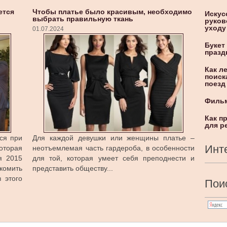
ется
Чтобы платье было красивым, необходимо
Искус
выбрать правильную ткань
руков
уходу
01.07.2024
Букет
празд
Как л
поиск
поезд
Фильм
Как п
для р
ся при
Для каждой девушки или женщины платье –
Инт
оторая
неотъемлемая часть гардероба, в особенности
я 2015
для той, которая умеет себя преподнести и
акомить
представить обществу...
 этого
Поис