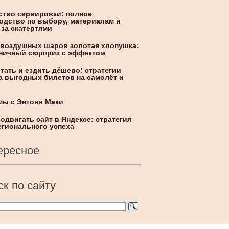
ство сервировки: полное
одство по выбору, материалам и
 за скатертями
 воздушных шаров золотая хлопушка:
ничный сюрприз с эффектом
етать и ездить дёшево: стратегии
а выгодных билетов на самолёт и
ы с Энтони Маки
родвигать сайт в Яндексе: стратегия
егионального успеха
ересное
к по сайту