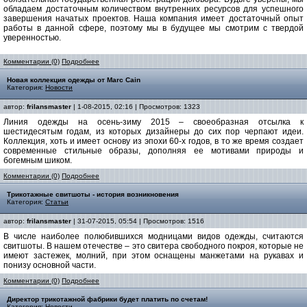
обладаем достаточным количеством внутренних ресурсов для успешного
завершения начатых проектов. Наша компания имеет достаточный опыт
работы в данной сфере, поэтому мы в будущее мы смотрим с твердой
уверенностью.
Комментарии (0)
Подробнее
Новая коллекция одежды от Marc Cain
Категория:
Новости
автор:
frilansmaster
| 1-08-2015, 02:16 | Просмотров: 1323
Линия одежды на осень-зиму 2015 – своеобразная отсылка к
шестидесятым годам, из которых дизайнеры до сих пор черпают идеи.
Коллекция, хоть и имеет основу из эпохи 60-х годов, в то же время создает
современные стильные образы, дополняя ее мотивами природы и
богемным шиком.
Комментарии (0)
Подробнее
Трикотажные свитшоты - история возникновения
Категория:
Статьи
автор:
frilansmaster
| 31-07-2015, 05:54 | Просмотров: 1516
В числе наиболее полюбившихся модницами видов одежды, считаются
свитшоты. В нашем отечестве – это свитера свободного покроя, которые не
имеют застежек, молний, при этом оснащены манжетами на рукавах и
понизу основной части.
Комментарии (0)
Подробнее
Директор трикотажной фабрики будет платить по счетам!
Категория:
Новости