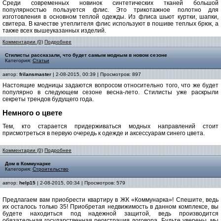
Среди современных новинок синтетических тканей большой
популярностью пользуется флис. Это трикотажное полотно для
изготовления в основном теплой одежды. Из флиса шьют куртки, шапки,
свитера. В качестве утеплителя флис используют в пошиве теплых брюк, а
также всех вышеуказанных изделий.
Комментарии (0)
Подробнее
Стилисты рассказали, что будет самым модным в новом сезоне
Категория:
Статьи
автор:
frilansmaster
| 2-08-2015, 00:39 | Просмотров: 897
Настоящие модницы задаются вопросом относительно того, что же будет
популярно в следующем сезоне весна-лето. Стилисты уже раскрыли
секреты трендов будущего года.
Немного о цвете
Тем, кто старается придерживаться модных направлений стоит
присмотреться в первую очередь к одежде и аксессуарам синего цвета.
Комментарии (0)
Подробнее
Дом в Коммунарке
Категория:
Строительство
автор:
help15
| 2-08-2015, 00:34 | Просмотров: 579
Предлагаем вам приобрести квартиру в ЖК «Коммунарка»! Спешите, ведь
их осталось только 35! Приобретая недвижимость в данном комплексе, вы
будете находиться под надежной защитой, ведь производится
обязательная государственная регистрация договора. Будьте уверены, мы