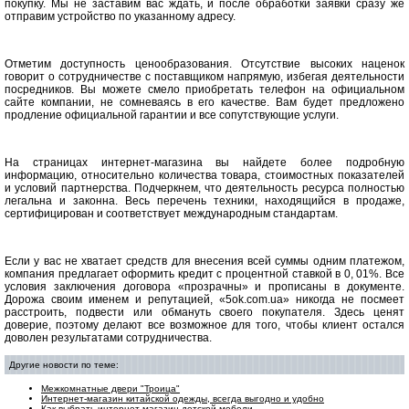
покупку. Мы не заставим вас ждать, и после обработки заявки сразу же
отправим устройство по указанному адресу.
Отметим доступность ценообразования. Отсутствие высоких наценок
говорит о сотрудничестве с поставщиком напрямую, избегая деятельности
посредников. Вы можете смело приобретать телефон на официальном
сайте компании, не сомневаясь в его качестве. Вам будет предложено
продление официальной гарантии и все сопутствующие услуги.
На страницах интернет-магазина вы найдете более подробную
информацию, относительно количества товара, стоимостных показателей
и условий партнерства. Подчеркнем, что деятельность ресурса полностью
легальна и законна. Весь перечень техники, находящийся в продаже,
сертифицирован и соответствует международным стандартам.
Если у вас не хватает средств для внесения всей суммы одним платежом,
компания предлагает оформить кредит с процентной ставкой в 0, 01%. Все
условия заключения договора «прозрачны» и прописаны в документе.
Дорожа своим именем и репутацией, «5ok.com.ua» никогда не посмеет
расстроить, подвести или обмануть своего покупателя. Здесь ценят
доверие, поэтому делают все возможное для того, чтобы клиент остался
доволен результатами сотрудничества.
Другие новости по теме:
Межкомнатные двери "Троица"
Интернет-магазин китайской одежды, всегда выгодно и удобно
Как выбрать интернет-магазин детской мебели