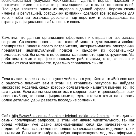
воспользоваться услугами «5ok.com.ua». Данный портал надежен и
практичен, имеет отличные рекомендации и отзывы пользователей.
Площадка является одним из лидеров в данной сфере. Дорожа своим
именем и репутацией, сотрудники компании сделают все возможное для
того, чтобы вы остались довольны партнерством и возвращались на
страницы официального сайта вновь и вновь.
Заметим, что данная организация оформляет и отправляет все заказы
вовремя. Своевременность – это важный момент деятельности любого
предприятия. Уважая своего потребителя, интернет-магазин электроники
предлагает индивидуальный подход к каждому из обратившихся
пользователей. Вы можете не сомневаться в компетенции сотрудников. Мы
работаем только с профессиональными работниками, которые знают и
понимают свои обязанности, идеально справляясь с ними.
Если вы заинтересованы в покупке мобильного устройства, то «5ok.com.ua»
с радостью поможет вам в этом. На страницах ресурсов вы найдете
множество моделей, среди которых обязательно найдется именно то, что
вам нужно. Если же вы сомневаетесь в корректности и целесообразности
своего выбора, то наши официальные представители ответят на вопросы
более детально, дабы развеять последние сомнения.
Сайт
http://www.5ok.com.ua/mobilnie-telefoni_nokia_telefon.html
- это один из
самых популярных запросов. В этом нет ничего удивительного, так как
бренд «Nokiа» уже давно зарекомендовал себя как качественный и
надежный. Наш ассортимент пополнен как классическими моделями, так и
новинками. Вы можете выбрать любую понравившуюся модель и оформить