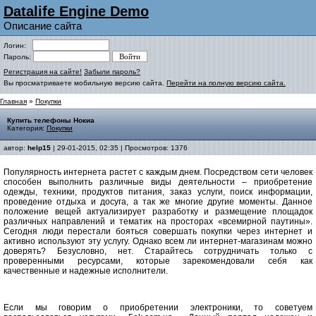
Datalife Engine Demo
Описание сайта
Логин:
Пароль:
Регистрация на сайте!
Забыли пароль?
Вы просматриваете мобильную версию сайта.
Перейти на полную версию сайта.
Главная
»
Покупки
Купить телефоны Нокиа
Категория:
Покупки
автор:
help15
| 29-01-2015, 02:35 | Просмотров: 1376
Популярность интернета растет с каждым днем. Посредством сети человек
способен выполнить различные виды деятельности – приобретение
одежды, техники, продуктов питания, заказ услуги, поиск информации,
проведение отдыха и досуга, а так же многие другие моменты. Данное
положение вещей актуализирует разработку и размещение площадок
различных направлений и тематик на просторах «всемирной паутины».
Сегодня люди перестали бояться совершать покупки через интернет и
активно используют эту услугу. Однако всем ли интернет-магазинам можно
доверять? Безусловно, нет. Старайтесь сотрудничать только с
проверенными ресурсами, которые зарекомендовали себя как
качественные и надежные исполнители.
Если мы говорим о приобретении электроники, то советуем