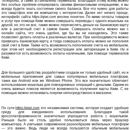
телефоны, а также установлены терминалы. Благодаря этому всему можно
без особых проблем оперировать своими финансовыми операциями, и вы
всегда будете знать состояние своего баланса. Все что нужно для работы
это смартфон или же компьютер с интернетом. Далее нет ничего проще,
интерфейс сайта https://qiwi.com вполне понятен. По мимо оплаты товаров
и услуг при помощи Киви можно совершать переводы с одного кошелька на
другой, но это не все, также можно перечислять деньги на банковскую карту
или а расчетный счет в самом банке. Совершать оплаты можно как с
онлайн сайта, что очень удобно, где бы вы не находились. Это также
позволяет делать оплаты в различных валютах. При необходимости можно
привязать банковскую карту, и тогда совершать оплаты можно не пополняя
свой счет в Киви. Также есть возможность пополнения счета на мобильном,
при этом нет необходимости регистрации или авторизации в Киви. Ну и
разумеется есть возможность оплаты наличными, при помощи терминалов
Киви.
Для большего удобства разработчики создали не только удобный сайт, но и
мобильные приложения для самых популярных мобильных платформ,
таких как Android или же Windows Phone. Это все значительно облегчает
использование кошелька для повседневных операций с деньгами. Одним из
очень важных плюсов является возможность получения карты Киви. С ее
помощью можно оплачивать покупки непосредственно в магазине.
По сути
https://qiwi.com
это независимая система, которая создает удобную
среду для ежедневного использования. Благодаря такой
кроссплатформенности значительно упрощается работа с кошельком.
Раньше было не столь удобно пользоваться лишь через браузер
компьютера. А учитывая современное разнообразие мобильных платформ
— это важно. Ведь люди не всегда пользуются обычным мобильным