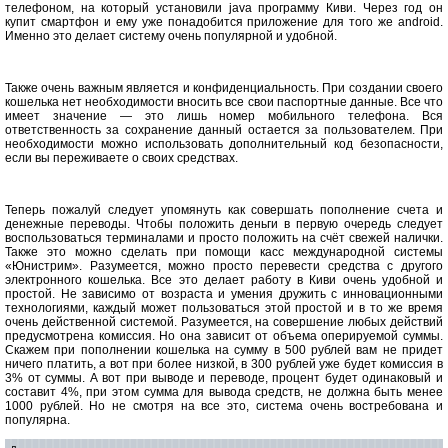
телефоном, на который установили java программу Киви. Через год он
купит смартфон и ему уже понадобится приложение для того же android.
Именно это делает систему очень популярной и удобной.
Также очень важным является и конфиденциальность. При создании своего
кошелька нет необходимости вносить все свои паспортные данные. Все что
имеет значение — это лишь номер мобильного телефона. Вся
ответственность за сохранение данный остается за пользователем. При
необходимости можно использовать дополнительный код безопасности,
если вы переживаете о своих средствах.
Теперь пожалуй следует упомянуть как совершать пополнение счета и
денежные переводы. Чтобы положить деньги в первую очередь следует
воспользоваться терминалами и просто положить на счёт свежей налички.
Также это можно сделать при помощи касс международной системы
«Юнистрим». Разумеется, можно просто перевести средства с другого
электронного кошелька. Все это делает работу в Киви очень удобной и
простой. Не зависимо от возраста и умения дружить с инновационными
технологиями, каждый может пользоваться этой простой и в то же время
очень действенной системой. Разумеется, на совершение любых действий
предусмотрена комиссия. Но она зависит от объема оперируемой суммы.
Скажем при пополнении кошелька на сумму в 500 рублей вам не придет
ничего платить, а вот при более низкой, в 300 рублей уже будет комиссия в
3% от суммы. А вот при выводе и переводе, процент будет одинаковый и
составит 4%, при этом сумма для вывода средств, не должна быть менее
1000 рублей. Но не смотря на все это, система очень востребована и
популярна.