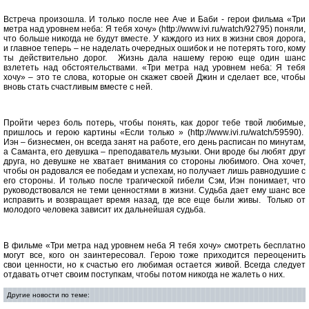
Встреча произошла. И только после нее Аче и Баби - герои фильма «Три
метра над уровнем неба: Я тебя хочу» (http://www.ivi.ru/watch/92795) поняли,
что больше никогда не будут вместе. У каждого из них в жизни своя дорога,
и главное теперь – не наделать очередных ошибок и не потерять того, кому
ты действительно дорог. Жизнь дала нашему герою еще один шанс
взлететь над обстоятельствами. «Три метра над уровнем неба: Я тебя
хочу» – это те слова, которые он скажет своей Джин и сделает все, чтобы
вновь стать счастливым вместе с ней.
Пройти через боль потерь, чтобы понять, как дорог тебе твой любимые,
пришлось и герою картины «Если только » (http://www.ivi.ru/watch/59590).
Иэн – бизнесмен, он всегда занят на работе, его день расписан по минутам,
а Саманта, его девушка – преподаватель музыки. Они вроде бы любят друг
друга, но девушке не хватает внимания со стороны любимого. Она хочет,
чтобы он радовался ее победам и успехам, но получает лишь равнодушие с
его стороны. И только после трагической гибели Сэм, Иэн понимает, что
руководствовался не теми ценностями в жизни. Судьба дает ему шанс все
исправить и возвращает время назад, где все еще были живы. Только от
молодого человека зависит их дальнейшая судьба.
В фильме «Три метра над уровнем неба Я тебя хочу» смотреть бесплатно
могут все, кого он заинтересовал. Герою тоже приходится переоценить
свои ценности, но к счастью его любимая остается живой. Всегда следует
отдавать отчет своим поступкам, чтобы потом никогда не жалеть о них.
Другие новости по теме: