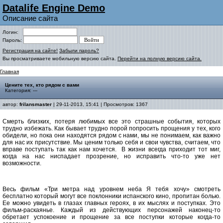
Datalife Engine Demo
Описание сайта
Логин:
Пароль:
Регистрация на сайте!
Забыли пароль?
Вы просматриваете мобильную версию сайта.
Перейти на полную версию сайта.
Главная
Цените тех, кто рядом с вами
Категория: ---
автор:
frilansmaster
| 29-11-2013, 15:41 | Просмотров: 1367
Смерть близких, потеря любимых все это страшные события, которых
трудно избежать. Как бывает трудно порой попросить прощения у тех, кого
обидели, но пока они находятся рядом с нами, мы не понимаем, как важно
для нас их присутствие. Мы ценим только себя и свои чувства, считаем, что
вправе поступать так как нам хочется. В жизни всегда приходит тот миг,
когда на нас ниспадает прозрение, но исправить что-то уже нет
возможности.
Весь фильм «Три метра над уровнем неба Я тебя хочу» смотреть
бесплатно который могут все поклонники испанского кино, пропитан болью.
Ее можно увидеть в глазах главных героях, в их мыслях и поступках. Это
фильм-раскаянье. Каждый из действующих персонажей наконец-то
обретает успокоение и прощение за все поступки которые когда-то