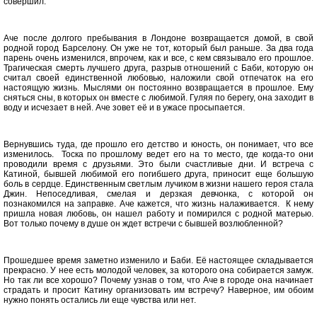
совершил.
Аче после долгого пребывания в Лондоне возвращается домой, в свой
родной город Барселону. Он уже не тот, который был раньше. За два года
парень очень изменился, впрочем, как и все, с кем связывало его прошлое.
Трагическая смерть лучшего друга, разрыв отношений с Баби, которую он
считал своей единственной любовью, наложили свой отпечаток на его
настоящую жизнь. Мыслями он постоянно возвращается в прошлое. Ему
сняться сны, в которых он вместе с любимой. Гуляя по берегу, она заходит в
воду и исчезает в ней. Аче зовет её и в ужасе просыпается.
Вернувшись туда, где прошло его детство и юность, он понимает, что все
изменилось. Тоска по прошлому ведет его на то место, где когда-то они
проводили время с друзьями. Это были счастливые дни. И встреча с
Катиной, бывшей любимой его погибшего друга, приносит еще большую
боль в сердце. Единственным светлым лучиком в жизни нашего героя стала
Джин. Непоседливая, смелая и дерзкая девчонка, с которой он
познакомился на заправке. Аче кажется, что жизнь налаживается. К нему
пришла новая любовь, он нашел работу и помирился с родной матерью.
Вот только почему в душе он ждет встречи с бывшей возлюбленной?
Прошедшее время заметно изменило и Баби. Её настоящее складывается
прекрасно. У нее есть молодой человек, за которого она собирается замуж.
Но так ли все хорошо? Почему узнав о том, что Аче в городе она начинает
страдать и просит Катину организовать им встречу? Наверное, им обоим
нужно понять остались ли еще чувства или нет.