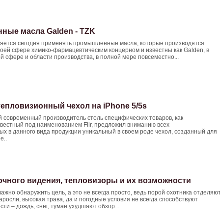
ые масла Galden - TZK
яется сегодня применять промышленные масла, которые производятся
оей сфере химико-фармацевтическим концерном и известны как Galden, в
 сфере и области производства, в полной мере повсеместно...
тепловизионный чехол на iPhone 5/5s
 современный производитель столь специфических товаров, как
вестный под наименованием Flir, предложил вниманию всех
х в данного вида продукции уникальный в своем роде чехол, созданный для
e..
чного видения, тепловизоры и их возможности
важно обнаружить цель, а это не всегда просто, ведь порой охотника отделяю
заросли, высокая трава, да и погодные условия не всегда способствуют
ти – дождь, снег, туман ухудшают обзор...