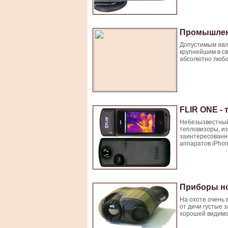
Промышленн
Допустимым явл
крупнейшим в св
абсолютно любой
FLIR ONE - 
Небезызвестный
тепловизоры, из
заинтересованны
аппаратов iPhon
Приборы но
На охоте очень 
от дичи густые 
хорошей видимос