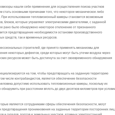
овизоры нашли себе применение для осуществления поиска участков
ем стать основными причинами того, что некоторое механическое либо
я. При использовании тепловизионный камеры становится возможным
в, блоков, которые управляют электрическими двигателями, с заданной
лее рано было обнаружено некоторое отклонение от признанного
вится предотвращение необходимости остановки производственного
ых средств, так и временных ресурсов.
офессиональных строителей, где принято применять механизмы для
ения некоторых дефектов, среди которых могут быть утечки воздуха через
ских ресурсов может быть достигнута за счет своевременного обнаружения
пециализируются на том, чтобы предотвращать на заданную территорию
том числе контрабандистов, является обеспечение безопасности
человека допустимо использовать тепловизионные камеры, поскольку их
о обнаружить при расстоянии вплоть до двух десятков километров при услови
торые являются сотрудниками сферы обеспечения безопасности, могут
х предотвращения проникновения на заданные территории посторонних лиц
ов и складов, портов и земельных участков, атомных электростанций.