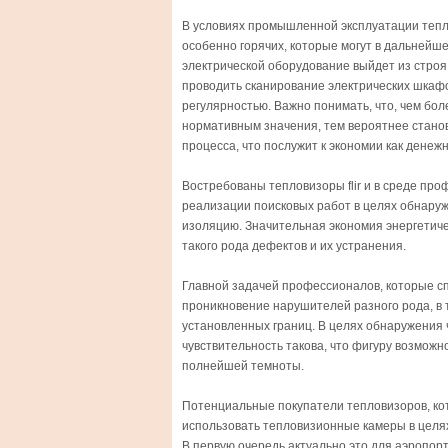
В условиях промышленной эксплуатации тепл
особенно горячих, которые могут в дальнейш
электрической оборудование выйдет из стро
проводить сканирование электрических шкафо
регулярностью. Важно понимать, что, чем бо
нормативным значения, тем вероятнее стано
процесса, что послужит к экономии как денежн
Востребованы тепловизоры flir и в среде пр
реализации поисковых работ в целях обнаруж
изоляцию. Значительная экономия энергетиче
такого рода дефектов и их устранения.
Главной задачей профессионалов, которые с
проникновение нарушителей разного рода, в 
установленных границ. В целях обнаружения 
чувствительность такова, что фигуру возможн
полнейшей темноты.
Потенциальные покупатели тепловизоров, ко
использовать тепловизионные камеры в целя
В первую очередь актуально это для аэропорт