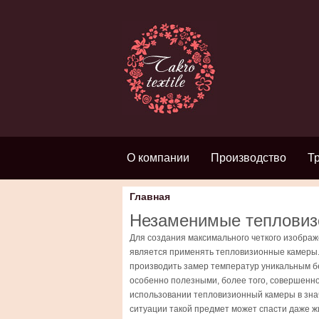
О компании
Производство
Т
Главная
Незаменимые тепловизо
Для создания максимального четкого изобра
является применять тепловизионные камеры
производить замер температур уникальным б
особенно полезными, более того, совершенн
использовании тепловизионный камеры в знач
ситуации такой предмет может спасти даже ж