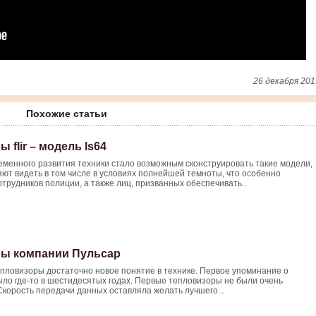
26 декабря 201
Похожие статьи
 flir – модель ls64
еменного развития техники стало возможным сконструировать такие модели,
ют видеть в том числе в условиях полнейшей темноты, что особенно
отрудников полиции, а также лиц, призванных обеспечивать..
ы компании Пульсар
пловизоры достаточно новое понятие в технике. Первое упоминание о
ло где-то в шестидесятых годах. Первые тепловизоры не были очень
корость передачи данных оставляла желать лучшего...