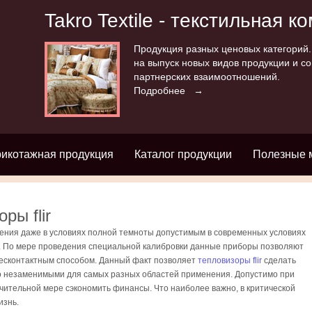
Takro Textile - текстильная к
Продукция разных ценовых категорий
на выпуск новых видов продукции и с
партнерских взаимоотношений.
Подробнее →
рикотажная продукция
Каталог продукции
Полезные 
ры flir
жения даже в условиях полной темноты допустимым в современных условиях
. По мере проведения специальной калибровки данные приборы позволяют
есконтактным способом. Данный факт позволяет
тепловизоры flir
сделать
о незаменимыми для самых разных областей применения. Допустимо при
ительной мере сэкономить финансы. Что наиболее важно, в критической
изнь.